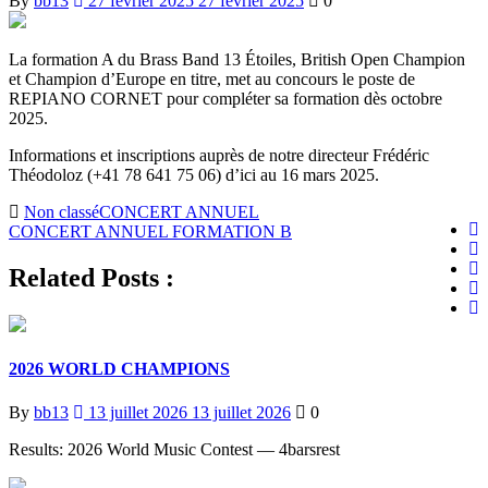
By
bb13
27 février 2025
27 février 2025
0
La formation A du Brass Band 13 Étoiles, British Open Champion
et Champion d’Europe en titre, met au concours le poste de
REPIANO CORNET pour compléter sa formation dès octobre
2025.
Informations et inscriptions auprès de notre directeur Frédéric
Théodoloz (+41 78 641 75 06) d’ici au 16 mars 2025.
Navigation
Non classé
CONCERT ANNUEL
CONCERT ANNUEL FORMATION B
de
l’article
Related Posts :
2026 WORLD CHAMPIONS
By
bb13
13 juillet 2026
13 juillet 2026
0
Results: 2026 World Music Contest — 4barsrest