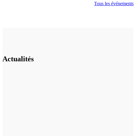
Tous les événements
Actualités
2026 WORLD CHAMPIONS
CONCERT DE PRÉPARATION
CONCERT ANNUEL 2026
ACCOMPAGNEZ LE BB13* AUX