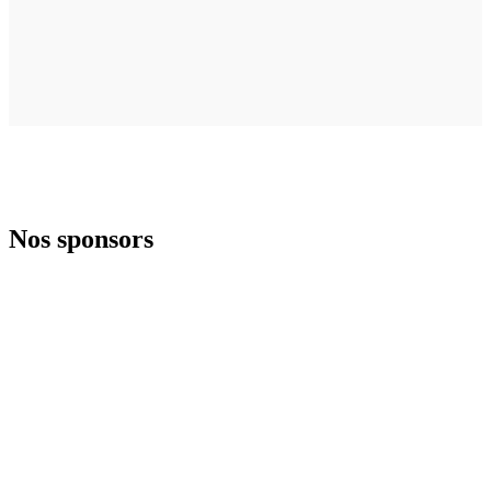
CHAMPIONNATS DU MONDE 2026 À
KERKRADE
Nos sponsors