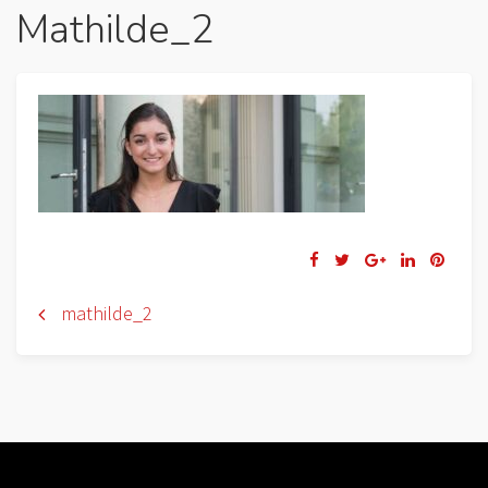
Mathilde_2
Navigation
mathilde_2
de
l’article