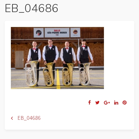
EB_04686
Navigation
EB_04686
de