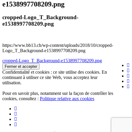
e1538997708209.png
cropped-Logo_T_Background-
e1538997708209.png
https://www.bb13.ch/wp-content/uploads/2018/10/cropped-
Logo_T_Background-e1538997708209.png
Navigation
cropped-Logo_T_Background-e1538997708209.png
de
Confidentialité et cookies : ce site utilise des cookies. En
l’article
continuant à utiliser ce site Web, vous acceptez leur
utilisation.
Pour en savoir plus, notamment sur la façon de contrôler les
cookies, consultez :
Politique relative aux cookies