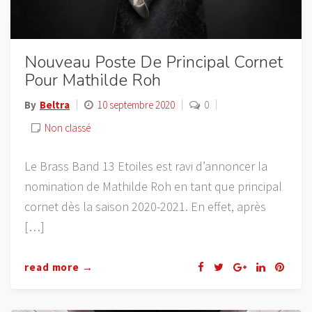
Nouveau Poste De Principal Cornet
Pour Mathilde Roh
By
Beltra
10 septembre 2020
0
Non classé
Le Brass Band 13 Etoiles est ravi d’annoncer la
nomination de Mathilde Roh en tant que principal
cornet dès la saison 2020-2021. En effet, après
[…]
read more →