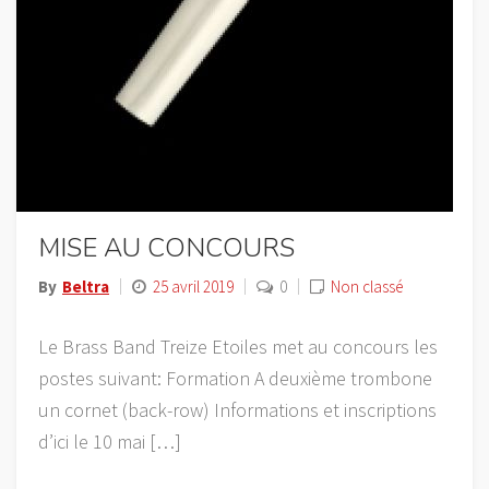
MISE AU CONCOURS
By
Beltra
25 avril 2019
0
Non classé
Le Brass Band Treize Etoiles met au concours les
postes suivant: Formation A deuxième trombone
un cornet (back-row) Informations et inscriptions
d’ici le 10 mai […]