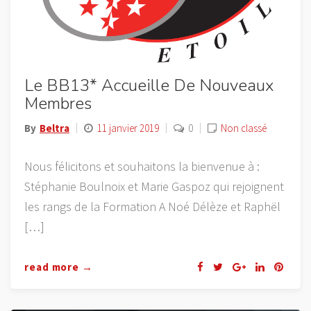
Le BB13* Accueille De Nouveaux
Membres
By
Beltra
11 janvier 2019
0
Non classé
Nous félicitons et souhaitons la bienvenue à :
Stéphanie Boulnoix et Marie Gaspoz qui rejoignent
les rangs de la Formation A Noé Délèze et Raphël
[…]
read more →