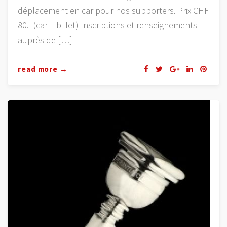
déplacement en car pour nos supporters. Prix CHF
80.- (car + billet) Inscriptions et renseignements
auprès de […]
read more →