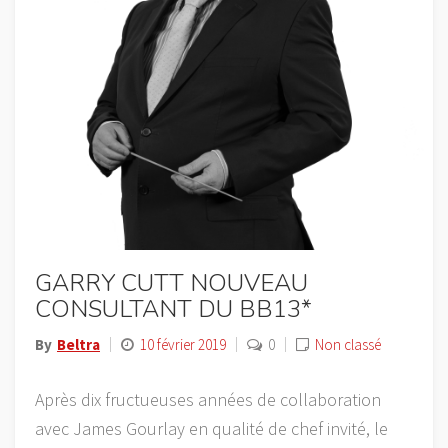
GARRY CUTT NOUVEAU
CONSULTANT DU BB13*
By
Beltra
10 février 2019
0
Non classé
Après dix fructueuses années de collaboration
avec James Gourlay en qualité de chef invité, le