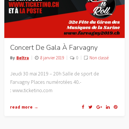
Concert De Gala À Farvagny
By
Beltra
8 janvier 2019
0
Non classé
Jeudi 30 mai 2019 – 20h Salle de sport de
Farvagny Places numérotées 40.-
: www.ticketino.com
read more →