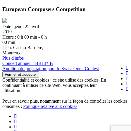
European Composers Competition
Date :
jeudi 25 avril
2019
Heure :
0 h 00 min - 0 h
00 min
Lieu:
Casino Barrière,
Montreux
Plus d'infos
Navigation
Concert annuel – BB13* B
Audition de préparation pour le Swiss Open Contest
de
l’article
Confidentialité et cookies : ce site utilise des cookies. En
continuant à utiliser ce site Web, vous acceptez leur
utilisation.
Pour en savoir plus, notamment sur la façon de contrôler les cookies,
consultez :
Politique relative aux cookies