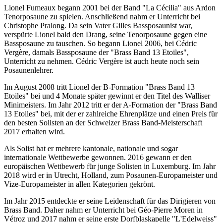
Lionel Fumeaux begann 2001 bei der Band "La Cécilia" aus Ardon
Tenorposaune zu spielen. Anschließend nahm er Unterricht bei
Christophe Pralong. Da sein Vater Gilles Bassposaunist war,
verspürte Lionel bald den Drang, seine Tenorposaune gegen eine
Bassposaune zu tauschen. So begann Lionel 2006, bei Cédric
Vergère, damals Bassposaune der "Brass Band 13 Etoiles",
Unterricht zu nehmen. Cédric Vergère ist auch heute noch sein
Posaunenlehrer.
Im August 2008 tritt Lionel der B-Formation "Brass Band 13
Etoiles" bei und 4 Monate später gewinnt er den Titel des Walliser
Minimeisters. Im Jahr 2012 tritt er der A-Formation der "Brass Band
13 Etoiles" bei, mit der er zahlreiche Ehrenplätze und einen Preis für
den besten Solisten an der Schweizer Brass Band-Meisterschaft
2017 erhalten wird.
Als Solist hat er mehrere kantonale, nationale und sogar
internationale Wettbewerbe gewonnen. 2016 gewann er den
europäischen Wettbewerb für junge Solisten in Luxemburg. Im Jahr
2018 wird er in Utrecht, Holland, zum Posaunen-Europameister und
Vize-Europameister in allen Kategorien gekrönt.
Im Jahr 2015 entdeckte er seine Leidenschaft für das Dirigieren von
Brass Band. Daher nahm er Unterricht bei Géo-Pierre Moren in
Vétroz und 2017 nahm er seine erste Dorfblaskapelle "L'Edelweiss"